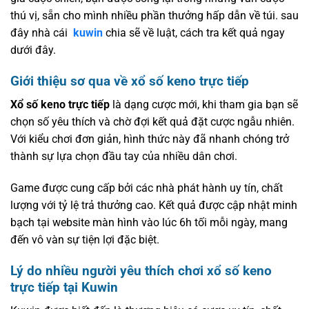
thú vị, sẵn cho mình nhiều phần thưởng hấp dẫn về túi. sau
đây nhà cái
kuwin
chia sẽ về luật, cách tra kết quả ngay
dưới đây.
Giới thiệu sơ qua về xổ số keno trực tiếp
Xổ số keno trực tiếp
là dạng cược mới, khi tham gia bạn sẽ
chọn số yêu thích và chờ đợi kết quả đặt cược ngẫu nhiên.
Với kiểu chơi đơn giản, hình thức này đã nhanh chóng trở
thành sự lựa chọn đầu tay của nhiều dân chơi.
Game được cung cấp bởi các nhà phát hành uy tín, chất
lượng với tỷ lệ trả thưởng cao. Kết quả được cập nhật minh
bạch tại website màn hình vào lúc 6h tối mỗi ngày, mang
đến vô vàn sự tiện lợi đặc biệt.
Lý do nhiều người yêu thích chơi xổ số keno
trực tiếp tại Kuwin