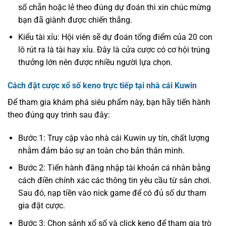
số chẵn hoặc lẻ theo đúng dự đoán thì xin chúc mừng
bạn đã giành được chiến thắng.
Kiểu tài xỉu: Hội viên sẽ dự đoán tổng điểm của 20 con
lô rút ra là tài hay xỉu. Đây là cửa cược có cơ hội trúng
thưởng lớn nên được nhiều người lựa chọn.
Cách đặt cược xổ số keno trực tiếp tại nhà cái Kuwin
Để tham gia khám phá siêu phẩm này, bạn hãy tiến hành
theo đúng quy trình sau đây:
Bước 1: Truy cập vào nhà cái Kuwin uy tín, chất lượng
nhằm đảm bảo sự an toàn cho bản thân mình.
Bước 2: Tiến hành đăng nhập tài khoản cá nhân bằng
cách điền chính xác các thông tin yêu cầu từ sân chơi.
Sau đó, nạp tiền vào nick game để có đủ số dư tham
gia đặt cược.
Bước 3: Chọn sảnh xổ số và click keno để tham gia trò