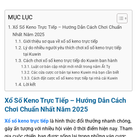
MỤC LỤC
Xổ Số Keno Trực Tiếp – Hướng Dẫn Cách Chơi Chuẩn
Nhất Năm 2025
Giới thiệu sơ qua về xổ số keno trực tiếp
Lý do nhiều người yêu thích chơi xổ số keno trực tiếp
tại Kuwin
Cách chơi xổ số keno trực tiếp do Kuwin ban hành
Luật cơ bản cập nhật mới nhất trong năm Ất Tỵ
Các cửa cược cơ bản tại keno Kuwin mà bạn cần biết
Cách đặt cược xổ số keno trực tiếp tại nhà cái Kuwin
Lời kết
Xổ Số Keno Trực Tiếp – Hướng Dẫn Cách
Chơi Chuẩn Nhất Năm 2025
Xổ số keno trực tiếp
là hình thức đổi thưởng nhanh chóng,
gây ấn tượng với nhiều hội viên ở thời điểm hiện nay. Tham
gia cuộc chiến, bạn được sống lại trong những ván cược