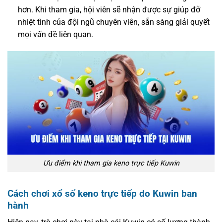
hơn. Khi tham gia, hội viên sẽ nhận được sự giúp đỡ
nhiệt tình của đội ngũ chuyên viên, sẵn sàng giải quyết
mọi vấn đề liên quan.
Ưu điểm khi tham gia keno trực tiếp Kuwin
Cách chơi xổ số keno trực tiếp do Kuwin ban
hành