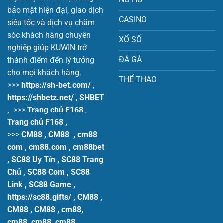
bảo mật hiện đại, giao dịch
CASINO
siêu tốc và dịch vụ chăm
sóc khách hàng chuyên
XỔ SỐ
nghiệp giúp KUWIN trở
ĐÁ GÀ
thành điểm đến lý tưởng
cho mọi khách hàng.
THỂ THAO
>>>
https://sh-bet.com/
,
https://shbetz.net/
,
SHBET
,
>>>
Trang chủ F168
,
Trang chủ F168
,
>>>
CM88
,
CM88
,
cm88
com
,
cm88.com
,
cm88bet
,
SC88 Uy Tín
,
SC88 Trang
Chủ
,
SC88 Com
,
SC88
Link
,
SC88 Game
,
https://sc88.gifts/
,
CM88
,
CM88
,
CM88
,
cm88
,
cm88
,
cm88
,
cm88
,