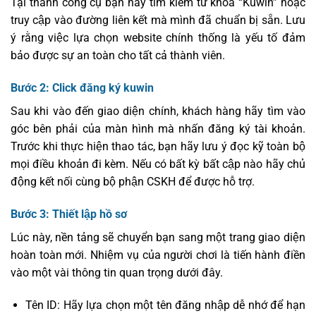
Tại thanh công cụ bạn hãy tìm kiếm từ khóa “Kuwin” hoặc
truy cập vào đường liên kết mà mình đã chuẩn bị sẵn. Lưu
ý rằng việc lựa chọn website chính thống là yếu tố đảm
bảo được sự an toàn cho tất cả thành viên.
Bước 2: Click đăng ký kuwin
Sau khi vào đến giao diện chính, khách hàng hãy tìm vào
góc bên phải của màn hình mà nhấn đăng ký tài khoản.
Trước khi thực hiện thao tác, bạn hãy lưu ý đọc kỹ toàn bộ
mọi điều khoản đi kèm. Nếu có bất kỳ bất cập nào hãy chủ
động kết nối cùng bộ phận CSKH để được hỗ trợ.
Bước 3: Thiết lập hồ sơ
Lúc này, nền tảng sẽ chuyển bạn sang một trang giao diện
hoàn toàn mới. Nhiệm vụ của người chơi là tiến hành điền
vào một vài thông tin quan trọng dưới đây.
Tên ID: Hãy lựa chọn một tên đăng nhập dễ nhớ để hạn