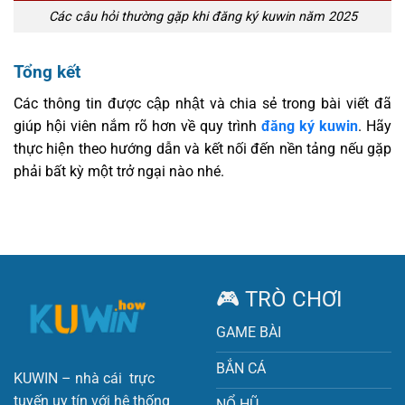
Các câu hỏi thường gặp khi đăng ký kuwin năm 2025
Tổng kết
Các thông tin được cập nhật và chia sẻ trong bài viết đã
giúp hội viên nắm rõ hơn về quy trình
đăng ký kuwin
. Hãy
thực hiện theo hướng dẫn và kết nối đến nền tảng nếu gặp
phải bất kỳ một trở ngại nào nhé.
🎮 TRÒ CHƠI
GAME BÀI
BẮN CÁ
KUWIN – nhà cái trực
tuyến uy tín với hệ thống
NỔ HŨ