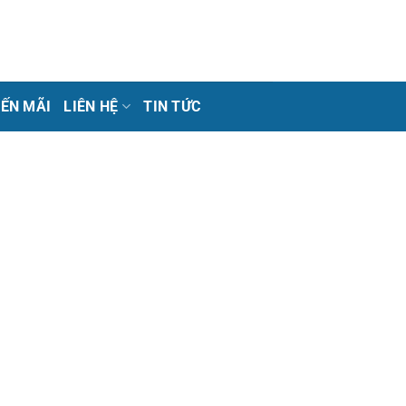
ẾN MÃI
LIÊN HỆ
TIN TỨC