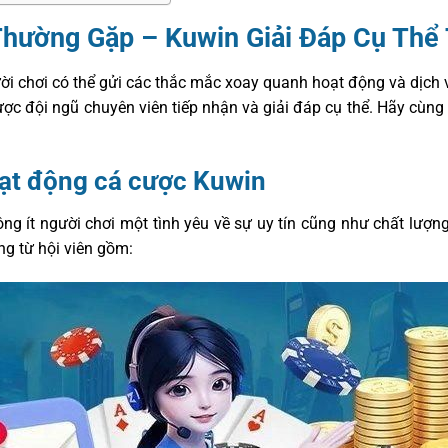
Thường Gặp – Kuwin Giải Đáp Cụ Thể
i chơi có thể gửi các thắc mắc xoay quanh hoạt động và dịch
ợc đội ngũ chuyên viên tiếp nhận và giải đáp cụ thể. Hãy cùng 
oạt động cá cược Kuwin
ng ít người chơi một tình yêu về sự uy tín cũng như chất lượng
ng từ hội viên gồm: