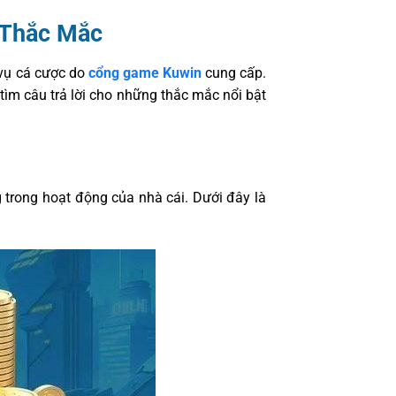
 Thắc Mắc
 vụ cá cược do
cổng game Kuwin
cung cấp.
tìm câu trả lời cho những thắc mắc nổi bật
 trong hoạt động của nhà cái. Dưới đây là