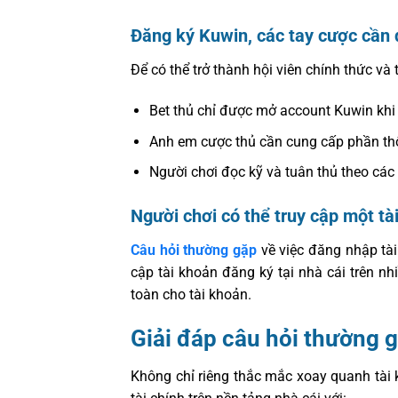
Đăng ký Kuwin, các tay cược cần
Để có thể trở thành hội viên chính thức và 
Bet thủ chỉ được mở account Kuwin khi
Anh em cược thủ cần cung cấp phần thô
Người chơi đọc kỹ và tuân thủ theo các
Người chơi có thể truy cập một tà
Câu hỏi thường gặp
về việc đăng nhập tài 
cập tài khoản đăng ký tại nhà cái trên nh
toàn cho tài khoản.
Giải đáp câu hỏi thường g
Không chỉ riêng thắc mắc xoay quanh tài 