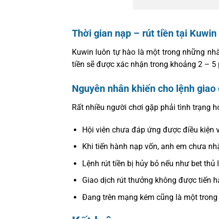
Thời gian nạp – rút tiền tại Kuwin
Kuwin luôn tự hào là một trong những nhà 
tiền sẽ được xác nhận trong khoảng 2 – 5 
Nguyên nhân khiến cho lệnh giao d
Rất nhiều người chơi gặp phải tình trạng 
Hội viên chưa đáp ứng được điều kiện v
Khi tiến hành nạp vốn, anh em chưa nh
Lệnh rút tiền bị hủy bỏ nếu như bet thủ
Giao dịch rút thưởng không được tiến hà
Đang trên mạng kém cũng là một trong n