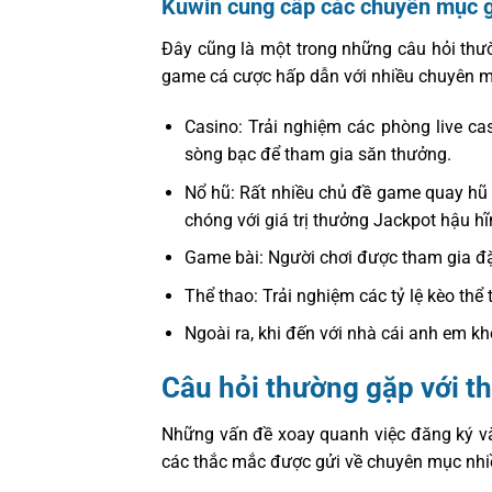
Kuwin cung cấp các chuyên mục 
Đây cũng là một trong những câu hỏi thư
game cá cược hấp dẫn với nhiều chuyên m
Casino: Trải nghiệm các phòng live c
sòng bạc để tham gia săn thưởng.
Nổ hũ: Rất nhiều chủ đề game quay hũ 
chóng với giá trị thưởng Jackpot hậu hĩ
Game bài: Người chơi được tham gia đặ
Thể thao: Trải nghiệm các tỷ lệ kèo thể
Ngoài ra, khi đến với nhà cái anh em kh
Câu hỏi thường gặp với t
Những vấn đề xoay quanh việc đăng ký và 
các thắc mắc được gửi về chuyên mục nhi