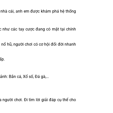
i nhà cái, anh em được khám phá hệ thống
c như các tay cược đang có mặt tại chính
nổ hũ, người chơi có cơ hội đổi đời nhanh
ấp.
sảnh: Bắn cá, Xổ số, Đá gà,…
gười chơi. Đi tìm lời giải đáp cụ thể cho