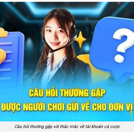
Câu hỏi thường gặp với thắc mắc về tài khoản cá cược