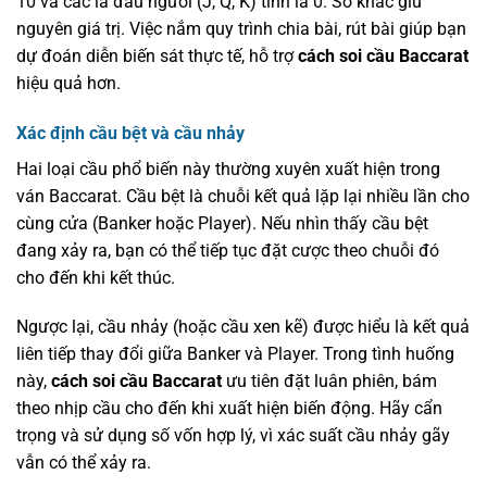
10 và các lá đầu người (J, Q, K) tính là 0. Số khác giữ
nguyên giá trị. Việc nắm quy trình chia bài, rút bài giúp bạn
dự đoán diễn biến sát thực tế, hỗ trợ
cách soi cầu Baccarat
hiệu quả hơn.
Xác định cầu bệt và cầu nhảy
Hai loại cầu phổ biến này thường xuyên xuất hiện trong
ván Baccarat. Cầu bệt là chuỗi kết quả lặp lại nhiều lần cho
cùng cửa (Banker hoặc Player). Nếu nhìn thấy cầu bệt
đang xảy ra, bạn có thể tiếp tục đặt cược theo chuỗi đó
cho đến khi kết thúc.
Ngược lại, cầu nhảy (hoặc cầu xen kẽ) được hiểu là kết quả
liên tiếp thay đổi giữa Banker và Player. Trong tình huống
này,
cách soi cầu Baccarat
ưu tiên đặt luân phiên, bám
theo nhịp cầu cho đến khi xuất hiện biến động. Hãy cẩn
trọng và sử dụng số vốn hợp lý, vì xác suất cầu nhảy gãy
vẫn có thể xảy ra.