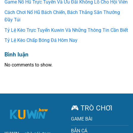
Game Nổ Hũ Trực Tuyến Và Ưu Đãi Khổng Lồ Cho Hội Viên
Cách Chơi Nổ Hũ Bách Chiến, Bách Thắng Săn Thưởng
Đầy Túi
Tỷ Lệ Kèo Trực Tuyến Kuwin Và Những Thông Tin Cần Biết
Tỷ Lệ Kèo Chấp Bóng Đá Hôm Nay
Bình luận
No comments to show.
🎮 TRÒ CHƠI
GAME BÀI
BẮN CÁ