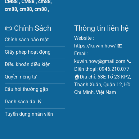
CM88
,
CM88
,
cm88
,
cm88
,
cm88
,
cm88
,
📜 Chính Sách
Thông tin liên hệ
Website :
Chính sách bảo mật
https://kuwin.how/
📧
Giấy phép hoạt động
Email:
kuwin.how@gmail.com
📞
Điều khoản điều kiện
Điện thoại: 0946.210.077
Quyền riêng tư
🏠Địa chỉ:
68E Tổ 23 KP2,
Thạnh Xuân, Quận 12, Hồ
Câu hỏi thường gặp
Chí Minh, Việt Nam
Danh sách đại lý
Tuyển dụng nhân viên