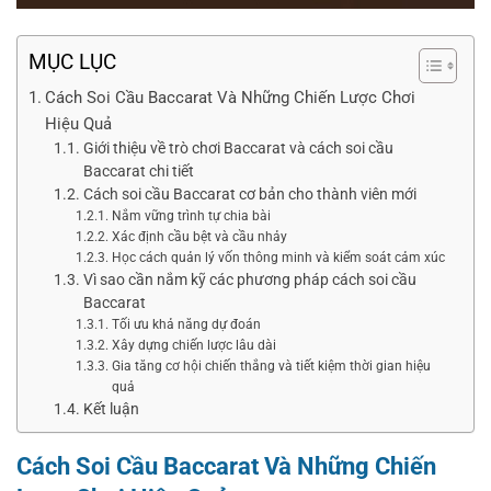
MỤC LỤC
Cách Soi Cầu Baccarat Và Những Chiến Lược Chơi
Hiệu Quả
Giới thiệu về trò chơi Baccarat và cách soi cầu
Baccarat chi tiết
Cách soi cầu Baccarat cơ bản cho thành viên mới
Nắm vững trình tự chia bài
Xác định cầu bệt và cầu nhảy
Học cách quản lý vốn thông minh và kiểm soát cảm xúc
Vì sao cần nắm kỹ các phương pháp cách soi cầu
Baccarat
Tối ưu khả năng dự đoán
Xây dựng chiến lược lâu dài
Gia tăng cơ hội chiến thắng và tiết kiệm thời gian hiệu
quả
Kết luận
Cách Soi Cầu Baccarat Và Những Chiến