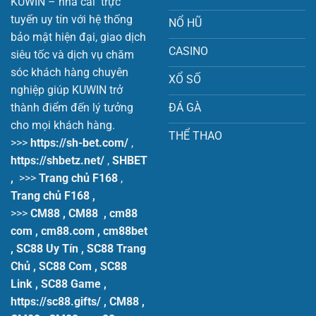
KUWIN – nhà cái trực
tuyến uy tín với hệ thống
NỔ HŨ
bảo mật hiện đại, giao dịch
CASINO
siêu tốc và dịch vụ chăm
sóc khách hàng chuyên
XỔ SỐ
nghiệp giúp KUWIN trở
ĐÁ GÀ
thành điểm đến lý tưởng
cho mọi khách hàng.
THỂ THAO
>>>
https://sh-bet.com/
,
https://shbetz.net/
,
SHBET
,
>>>
Trang chủ F168
,
Trang chủ F168
,
>>>
CM88
,
CM88
,
cm88
com
,
cm88.com
,
cm88bet
,
SC88 Uy Tín
,
SC88 Trang
Chủ
,
SC88 Com
,
SC88
Link
,
SC88 Game
,
https://sc88.gifts/
,
CM88
,