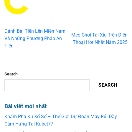
Đánh Bài Tiến Lên Miền Nam
Mẹo Chơi Tài Xỉu Trên Điện
Và Những Phương Pháp Ăn
Thoại Hot Nhất Năm 2025
Tiền
Search
SEARCH
Bài viết mới nhất
Khám Phá Ku Xổ Số – Thế Giới Dự Đoán May Rủi Đầy
Cảm Hứng Tại Kubet77